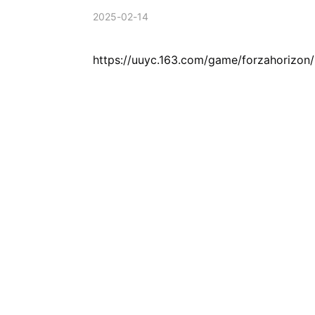
2025-02-14
https://uuyc.163.com/game/forzahorizon/