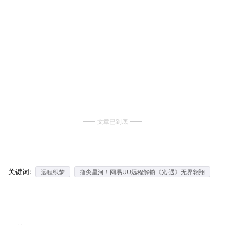
文章已到底
关键词:
远程织梦
指尖星河！网易UU远程解锁《光·遇》无界翱翔