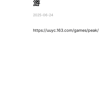
游
2025-06-24
https://uuyc.163.com/games/peak/