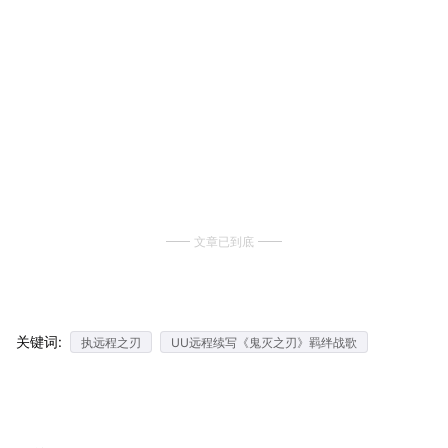
文章已到底
关键词:
执远程之刃
UU远程续写《鬼灭之刃》羁绊战歌