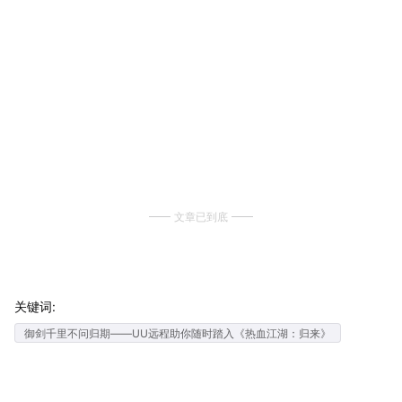
文章已到底
关键词:
御剑千里不问归期——UU远程助你随时踏入《热血江湖：归来》