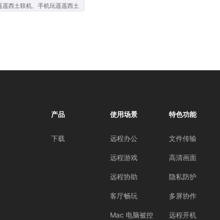
遥遥西土联机、手机玩遥遥西土
产品
使用场景
特色功能
下载
远程办公
文件传输
远程游戏
高清画面
远程协助
隐私防护
客厅畅玩
多屏协作
Mac 电脑被控
远程开机