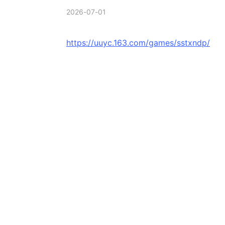
2026-07-01
https://uuyc.163.com/games/sstxndp/