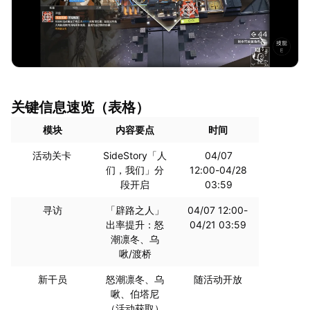
关键信息速览（表格）
模块
内容要点
时间
活动关卡
SideStory「人
04/07
们，我们」分
12:00-04/28
段开启
03:59
寻访
「辟路之人」
04/07 12:00-
出率提升：怒
04/21 03:59
潮凛冬、乌
啾/渡桥
新干员
怒潮凛冬、乌
随活动开放
啾、伯塔尼
（活动获取）