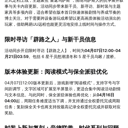
正式定档上线，主题聚焦“重返乌萨斯”，围绕乌萨斯人的抗争展开叙
事与关卡内容更新。活动同步带来新干员、新寻访、新时装与主题
家具等多项内容，适合希望在版本首日快速体验剧情与养成节奏的
博士关注。对于需要跨设备游玩或希望以更高画质体验活动演出的
玩家，借助网易UU远程也能更灵活地安排上线时间与操作方式。
限时寻访「辟路之人」与新干员信息
活动同步开启限时寻访【辟路之人】，时间为
04月07日12:00-04
月21日03:59
。包括 6 星干员怒潮凛冬和 5 星干员乌啾 / 渡桥。
版本体验更新：阅读模式与保全派驻优化
04月07日12:00版本更新后，游戏新增“阅读模式”，支持字号与字
间距调节，文字区域可扩展至半屏显示，更适合集中阅读活动剧情
与文本信息。与此同时，保全派驻体验也将优化：从
04月16日
04:00
起，周期任务难度适当下调，并支持通过全权委托完成周期
任务；复刻保全关卡也将支持按最高记录全权委托完成并获取对应
奖励。
时装上新与复刻：音律联觉、时代系列与回顾