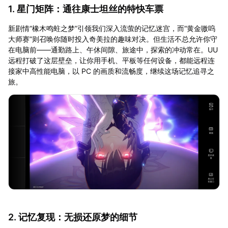
1. 星门矩阵：通往康士坦丝的特快车票
新剧情“橡木鸣蛀之梦”引领我们深入流萤的记忆迷宫，而“黄金嗷呜
大师赛”则召唤你随时投入奇美拉的趣味对决。但生活不总允许你守
在电脑前——通勤路上、午休间隙、旅途中，探索的冲动常在。UU
远程打破了这层壁垒，让你用手机、平板等任何设备，都能远程连
接家中高性能电脑，以 PC 的画质和流畅度，继续这场记忆追寻之
旅。
2. 记忆复现：无损还原梦的细节