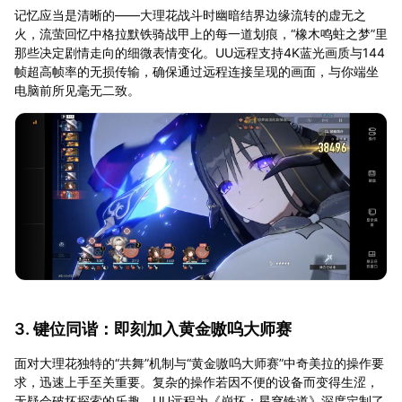
记忆应当是清晰的——大理花战斗时幽暗结界边缘流转的虚无之
火，流萤回忆中格拉默铁骑战甲上的每一道划痕，“橡木鸣蛀之梦”里
那些决定剧情走向的细微表情变化。UU远程支持4K蓝光画质与144
帧超高帧率的无损传输，确保通过远程连接呈现的画面，与你端坐
电脑前所见毫无二致。
3. 键位同谐：即刻加入黄金嗷呜大师赛
面对大理花独特的“共舞”机制与“黄金嗷呜大师赛”中奇美拉的操作要
求，迅速上手至关重要。复杂的操作若因不便的设备而变得生涩，
无疑会破坏探索的乐趣。UU远程为《崩坏：星穹铁道》深度定制了