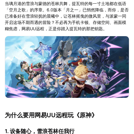
当璃月港的雪浪与蒙德的苍林共舞，提瓦特的每一寸土地都在低语
「空月之歌」的序章。6.0版本「月之一」已悄然降临，而你，是否
已准备好在雪浪轻抚的晨曦中，让苍林摇曳的微风里，与派蒙一同
开启这场不期而遇的冒险？不必再为手机卡顿、存储空间、画面模
糊焦虑，网易UU远程，正是你踏入提瓦特的那把钥匙。
为什么要用网易UU远程玩《原神》
1. 设备随心，雪浪苍林任我行