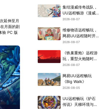
集结漫威传奇战队，
UU远程畅游《漫威
斗魂》
2026-08-07
一次延伸至月
娜在月面的剧
维修物语远程畅玩，
 PC 版
网易UU远程随时开
张
2026-08-07
《铁巢重炮》远程游
玩，重型火炮随时待
命
2026-08-07
网易UU远程畅玩
《Big Walk》
2026-08-05
UU远程畅玩《炉石
传说》天梯环境与战