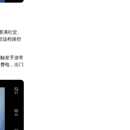
里塞满社交、
程远程操控
会触发手游常
不费电，出门