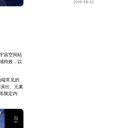
棋新机制
2026-08-05
宇宙空间站
域特效，以
动端常见的
场演出、元素
等限定内