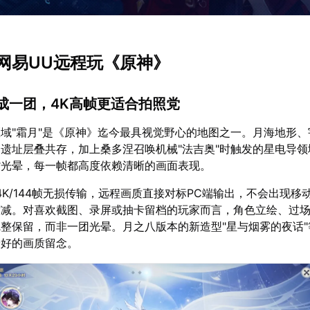
网易UU远程玩《原神》
成一团，4K高帧更适合拍照党
域"霜月"是《原神》迄今最具视觉野心的地图之一。月海地形、
遗址层叠共存，加上桑多涅召唤机械"法吉奥"时触发的星电导领
紫光晕，每一帧都高度依赖清晰的画面表现。
4K/144帧无损传输，远程画质直接对标PC端输出，不会出现移
缩减。对喜欢截图、录屏或抽卡留档的玩家而言，角色立绘、过
整保留，而非一团光晕。月之八版本的新造型"星与烟雾的夜话"
最好的画质留念。