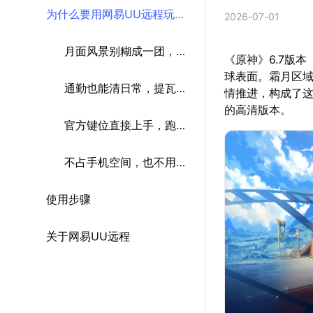
为什么要用网易UU远程玩
2026-07-01
《原神》
月面风景别糊成一团，4K
《原神》6.7版
球表面。霜月区
高帧更适合拍照党
通勤也能清日常，提瓦特
情推进，构成了这
的高清版本。
不一定非得坐在电脑前
官方键位直接上手，跑
图、切人、开大更顺手
不占手机空间，也不用担
使用步骤
心后台被杀
关于网易UU远程