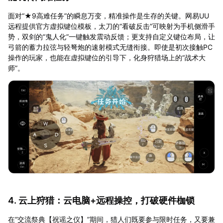
面对“★9高难任务”的瞬息万变，精准操作是生存的关键。网易UU
远程提供官方虚拟键位模板，太刀的“看破反击”可映射为手机侧滑手
势，双剑的“鬼人化”一键触发震动反馈；更支持自定义键位布局，让
弓箭的蓄力拉弦与轻弩炮的速射模式无缝衔接。即使是初次接触PC
操作的玩家，也能在虚拟键位的引导下，化身狩猎场上的“战术大
师”。
4. 云上狩猎：云电脑+远程操控，打破硬件枷锁
在“交流祭典【祝谣之仪】”期间，猎人们既要参与限时任务，又要兼