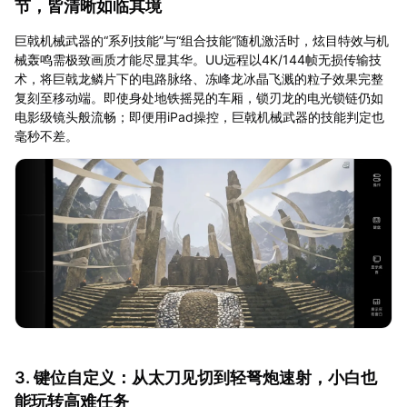
节，皆清晰如临其境
巨戟机械武器的“系列技能”与“组合技能”随机激活时，炫目特效与机
械轰鸣需极致画质才能尽显其华。UU远程以4K/144帧无损传输技
术，将巨戟龙鳞片下的电路脉络、冻峰龙冰晶飞溅的粒子效果完整
复刻至移动端。即使身处地铁摇晃的车厢，锁刃龙的电光锁链仍如
电影级镜头般流畅；即便用iPad操控，巨戟机械武器的技能判定也
毫秒不差。
3. 键位自定义：从太刀见切到轻弩炮速射，小白也
能玩转高难任务