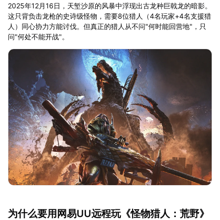
2025年12月16日，天堑沙原的风暴中浮现出古龙种巨戟龙的暗影。
这只背负击龙枪的史诗级怪物，需要8位猎人（4名玩家+4名支援猎
人）同心协力方能讨伐。但真正的猎人从不问"何时能回营地"，只
问"何处不能开战"。
为什么要用网易UU远程玩《怪物猎人：荒野》