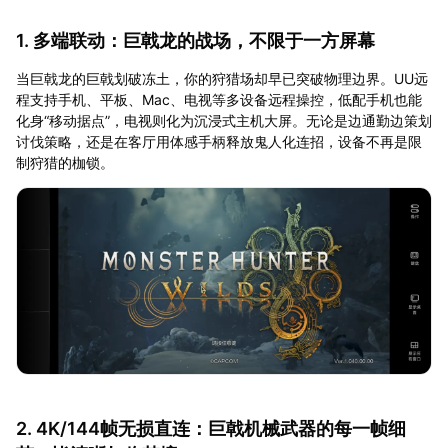
1. 多端联动：巨戟龙的战场，不限于一方屏幕
当巨戟龙的巨戟划破冻土，你的狩猎场却早已突破物理边界。UU远
程支持手机、平板、Mac、电视等多设备远程操控，低配手机也能
化身“移动据点”，电视则化为沉浸式主机大屏。无论是边通勤边策划
讨伐策略，还是在客厅用体感手柄释放鬼人化连招，设备不再是限
制狩猎的枷锁。
2. 4K/144帧无损直连：巨戟机械武器的每一帧细