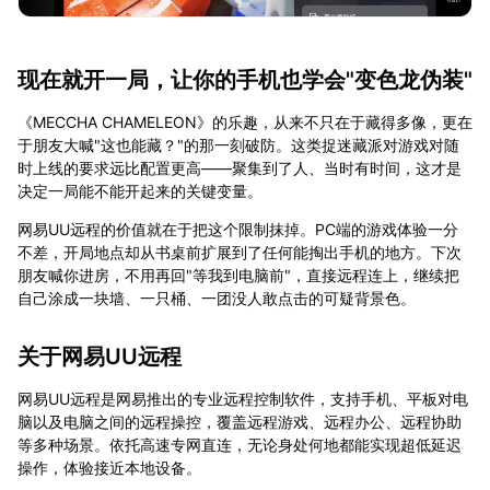
现在就开一局，让你的手机也学会"变色龙伪装"
《MECCHA CHAMELEON》的乐趣，从来不只在于藏得多像，更在
于朋友大喊"这也能藏？"的那一刻破防。这类捉迷藏派对游戏对随
时上线的要求远比配置更高——聚集到了人、当时有时间，这才是
决定一局能不能开起来的关键变量。
网易UU远程的价值就在于把这个限制抹掉。PC端的游戏体验一分
不差，开局地点却从书桌前扩展到了任何能掏出手机的地方。下次
朋友喊你进房，不用再回"等我到电脑前"，直接远程连上，继续把
自己涂成一块墙、一只桶、一团没人敢点击的可疑背景色。
关于网易UU远程
网易UU远程是网易推出的专业远程控制软件，支持手机、平板对电
脑以及电脑之间的远程操控，覆盖远程游戏、远程办公、远程协助
等多种场景。依托高速专网直连，无论身处何地都能实现超低延迟
操作，体验接近本地设备。