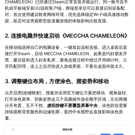
CHAMELEON》已经通过Steam正常安装并能运行。同一账号在手
机或平板端安装UU远程客户端，两端登录后可以直接识别设备配
对。首次使用建议检查网络环境，优先选择稳定Wi-Fi或高速移动数
据，延迟对这类观察型捉迷藏游戏的体验影响比较直接。
2. 连接电脑并快速启动《MECCHA CHAMELEON》
在移动端选择自己的电脑设备，一键发起远程连接。进入桌面后直
接打开Steam，启动 MECCHA CHAMELEON。如果是约好朋友开
黑，建议提前进入好友私房，避免连接过程中错过开局倒计时。公
开匹配同理，连上之后尽快进入游戏界面，不要在桌面停留太久。
3. 调整键位布局，方便涂色、摆姿势和移动
点开启用[按键映射]，搜索并应用官方键位方案把移动、视角旋转、
打开涂色菜单、切换姿势这几个高频操作放在顺手区域，左右两侧
分开布置，互不干扰。
虚拟按键不要覆盖屏幕中央
，涂色阶段需要
持续观察背景颜色和边缘轮廓，遮挡中央视野会直接影响涂色质
量。