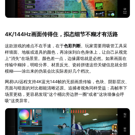
4K/144Hz画面传得住，拟态细节不糊才有活路
这款游戏的难点不在手速，在于
色彩判断
。玩家需要用吸管工具采
样墙面、地板或道具的颜色，再涂抹到白色身体上，让自己从视觉
上"消失"在场景里。颜色差一点，边缘露馅就是必然。如果画面在
传输中糊掉，明暗分界、材质反光、瓷砖拼缝这些关键信息就全部
模糊——涂出来的伪装会比实际差好几个档次。
网易UU远程支持4K蓝光144帧的无损画质传输，色块、阴影层次、
亮面与暗面的对比都能清晰还原。追捕者视角同样受益：高帧率下
场景更稳，更容易发现"这个桶比旁边胖一圈"或者"这块墙像会呼
吸"这类异常。