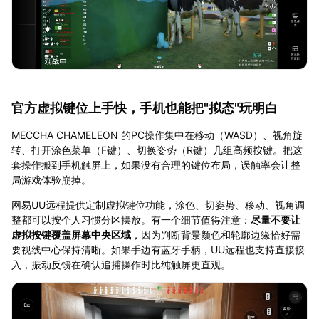
官方虚拟键位上手快，手机也能把"拟态"玩明白
MECCHA CHAMELEON 的PC操作集中在移动（WASD）、视角旋
转、打开涂色菜单（F键）、切换姿势（R键）几组高频按键。把这
套操作搬到手机触屏上，如果没有合理的键位布局，误触率会让整
局游戏体验崩掉。
网易UU远程提供定制虚拟键位功能，涂色、切姿势、移动、视角调
整都可以按个人习惯分区摆放。有一个细节值得注意：
尽量不要让
虚拟按键覆盖屏幕中央区域
，因为判断背景颜色和轮廓边缘恰好需
要视线中心保持清晰。如果手边有蓝牙手柄，UU远程也支持直接接
入，振动反馈在确认追捕操作时比纯触屏更直观。