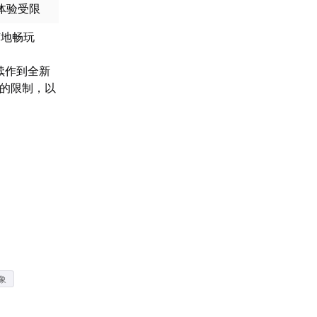
体验受限
随地畅玩
续作到全新
间的限制，以
象