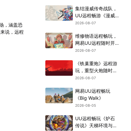
集结漫威传奇战队，
UU远程畅游《漫威
斗魂》
2026-08-07
登场，涵盖恐
家来说，远程
维修物语远程畅玩，
网易UU远程随时开
张
2026-08-07
《铁巢重炮》远程游
玩，重型火炮随时待
命
2026-08-07
网易UU远程畅玩
《Big Walk》
2026-08-05
UU远程畅玩《炉石
传说》天梯环境与战