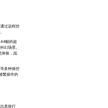
。通过远程控
作。
44帧的超
的科幻场景。
觉体验，战
柄等多种操控
频繁操作的
或出差旅行