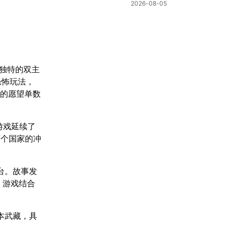
棋新机制
2026-08-05
用独特的双主
恐怖玩法，
台的愿望单数
游戏延续了
两个国家的冲
平台。故事发
。游戏结合
本武藏，具