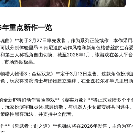
26年重点新作一览
安魂曲》**将于2月27日率先发售，作为系列正统续作，本作采
可以分别体验里昂·S·肯尼迪的动作风格和新角色格蕾丝的生存
和第三人称视角自由切换。截至2026年1月，该游戏在各大平
份，市场热度极高。
怪物猎人物语3：命运双龙》**定于3月13日发售。这款角色扮演
特色，玩家将扮演骑士与怪物建立牵绊，在亚兹拉尔和毕尤里恩
空的全新IP科幻动作冒险游戏**《虚实万象》**将正式登陆多个
，玩家扮演宇航员休·威廉姆斯，与机器人少女戴安娜共同逃生
与策略性黑客玩法，并支持中文配音。
作**《鬼武者：剑之道》**也确认将在2026年发售，主角为宫