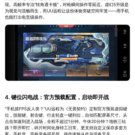
现。高帧率专治“转角遇卡顿”，对枪瞬间操作零延迟。虚幻5升级是
为视觉与流畅而生，而UU远程让这份体验突破空间牢笼——用手机
也能打出电竞级操作。
4. 键位闪电战：官方预载配置，启动即开战
“手机搓FPS反人类？”UU远程为《无畏契约》定制官方预装虚拟键
位，技能键、射击键、行走轮盘一键到位，自动匹配屏幕尺寸。从
点击加速到进入战场，全程不超过1分钟。午休20分钟？地铁三站
路？即开即打，碎片时间化身特工日常。更支持自定义保存多套方
案，手机党、平板党各得其所，操作体验从此与设备无关。