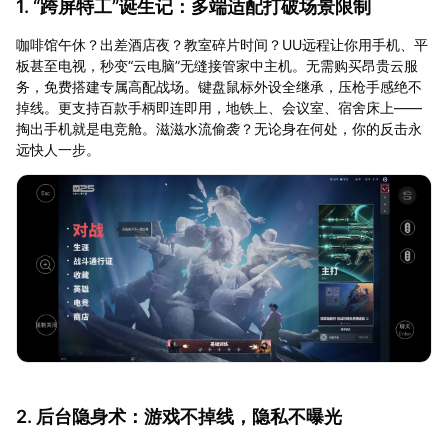
1. “跨屏特工”诞生记：多端适配打破场景限制
咖啡馆午休？出差酒店夜？教室碎片时间？UU远程让你用手机、平
板甚至电视，秒变“云电脑”无缝接管家中主机。无需购买昂贵云服
务，免费搭建专属高配战场。键盘鼠标外设全继承，压枪手感绝不
掉线。更支持百款手柄即连即用，地铁上、会议室、宿舍床上——
掏出手机就是电竞舱。滋滋水流偷袭？无论身在何处，你的反击永
远快人一步。
2. 后台隐身术：游戏不掉线，隐私不曝光