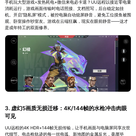
手机玩大型游戏=发热耗电+微信来电必卡退？UU远程以接近零电量
消耗运行，游戏画面传输时电话照接、文档照写，后台稳定如挂
机。开启“隐私屏”模式，被控电脑自动熄屏静音，避免工位摸鱼被围
观、卧室操作吵室友。游戏在云端狂飙，现实在眼前静音——这才
是成年特工的双面修养。
3. 虚幻5画质无损迁移：4K/144帧的水枪冲击肉眼
可见
UU远程的4K HDR+144帧无损传输，让手机画面与电脑屏同享次世
代细节。电击枪轨迹的每一丝电弧、新地图的金属反光，毫厘毕