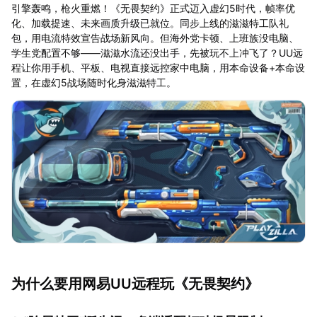
引擎轰鸣，枪火重燃！《无畏契约》正式迈入虚幻5时代，帧率优
化、加载提速、未来画质升级已就位。同步上线的滋滋特工队礼
包，用电流特效宣告战场新风向。但海外党卡顿、上班族没电脑、
学生党配置不够——滋滋水流还没出手，先被玩不上冲飞了？UU远
程让你用手机、平板、电视直接远控家中电脑，用本命设备+本命设
置，在虚幻5战场随时化身滋滋特工。
为什么要用网易UU远程玩《无畏契约》