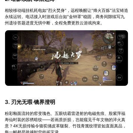
相较移动端挂机耗电如"烈火焚身"，远程唤醒让"烽火百炼"法宝铸造
永续运转。电话接入时游戏后台如"金钟罩"稳固，商务间隙续写九
州遗珍答题进度无惧中断，全程免费更胜云游戏拘束。
3. 刃光无瑕·镜界澄明
粉彩釉面流转的窑变瑰色、五眼铳霸雷迸射的电磁焦痕、殷紫萍福
寿仙时装的苏绣暗纹——若画质折损，岂能窥见千年文物的淬火真
意？4K无损传输令骆驼俑皮革皲裂、竹筏青篾纹理皆如直面真品，
每一帧都是跨越时空的鉴宝录。