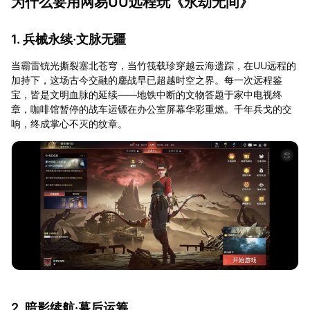
为什么要用网易UU远程玩《永劫无间》
1. 兵械永续·文脉无疆
当霸雷铳光撕裂塞北苍穹，当竹筏载珍穿越云海遗踪，在UU远程的
加持下，这场古今交融的鏖战早已超越时空之界。每一次远程鉴
宝，皆是文明血脉的延续——地铁中断的文物答题于家中电视终
章，咖啡馆暂停的战车运镖在办公室屏幕华彩重燃。千年兵戈的交
响，终成掌心不灭的纹章。
2. 暗影续航·幕后运筹