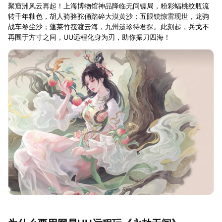
聚窟洲风云再起！上海博物馆神品降临无间镖局，粉彩蝠桃纹瓶流
转千年釉色，胡人骑骆驼俑踏碎大漠黄沙；五眼铳惊雷现世，龙驹
战车卷尘沙；蓬莱竹筏渡云海，九州遗珍待君探。此刻起，兵戈不
再囿于方寸之间，UU远程化身为刃，助你振刀四海！