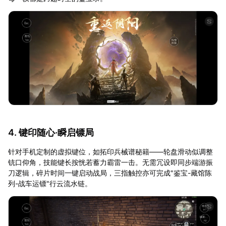
4. 键印随心·瞬启镖局
针对手机定制的虚拟键位，如拓印兵械谱秘籍——轮盘滑动似调整
铳口仰角，技能键长按恍若蓄力霸雷一击。无需冗设即同步端游振
刀逻辑，碎片时间一键启动战局，三指触控亦可完成"鉴宝-藏馆陈
列-战车运镖"行云流水链。