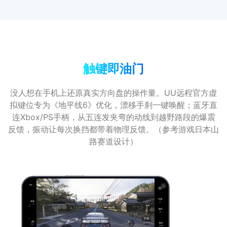
触键即油门
没人想在手机上还原真实方向盘的操作量。UU远程官方虚
拟键位专为《地平线6》优化，漂移手刹一键唤醒；蓝牙直
连Xbox/PS手柄，从五连发夹弯的动线到越野路段的爆震
反馈，振动让每次换挡都带着物理反馈。（参考游戏日本山
路赛道设计）