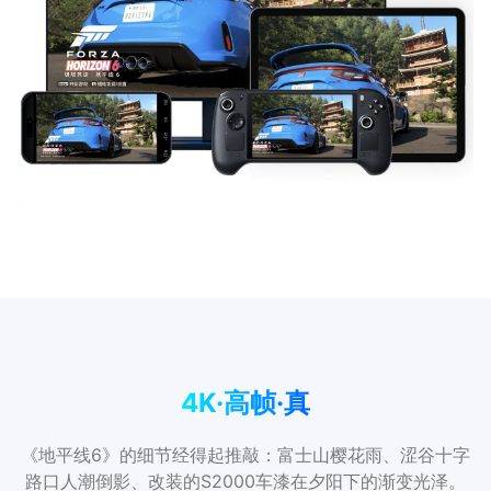
4K·高帧·真
《地平线6》的细节经得起推敲：富士山樱花雨、涩谷十字
路口人潮倒影、改装的S2000车漆在夕阳下的渐变光泽。