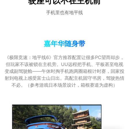
驶座可以不在主机前
手机里也有地平线
嘉年华随身带
《极限竞速：地平线6》官方推荐配置让很多PC望而却步，
但玩家不该被锁在主机旁。UU远程把手机、平板甚至电视
变成副驾驶舱——午休时掏手机跑两圈箱根计时赛，回家投
射到电视上感受富士山日出。高配主机固守书房，驾驶热情
不必。（参考游戏日本场景设计，箱根赛道为虚构）