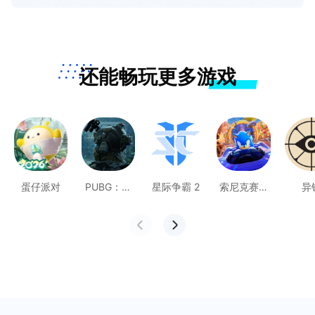
还能畅玩更多游戏
蛋仔派对
PUBG：黑
星际争霸 2
索尼克赛车
异
域撤离
交叉世界