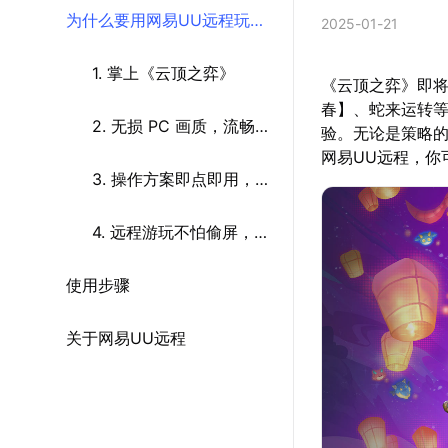
为什么要用网易UU远程玩
2025-01-21
《云顶之弈》
1. 掌上《云顶之弈》
《云顶之弈》即将
春】、蛇来运转
2. 无损 PC 画质，流畅游
验。无论是策略
网易UU远程，你
戏体验
3. 操作方案即点即用，按
键触屏快人一步
4. 远程游玩不怕偷屏，安
使用步骤
静运行勿吵家人
关于网易UU远程