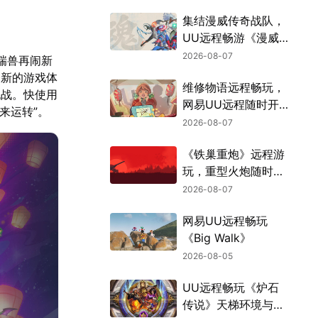
集结漫威传奇战队，
UU远程畅游《漫威
斗魂》
2026-08-07
【瑞兽再闹新
全新的游戏体
维修物语远程畅玩，
挑战。快使用
网易UU远程随时开
来运转”。
张
2026-08-07
《铁巢重炮》远程游
玩，重型火炮随时待
命
2026-08-07
网易UU远程畅玩
《Big Walk》
2026-08-05
UU远程畅玩《炉石
传说》天梯环境与战