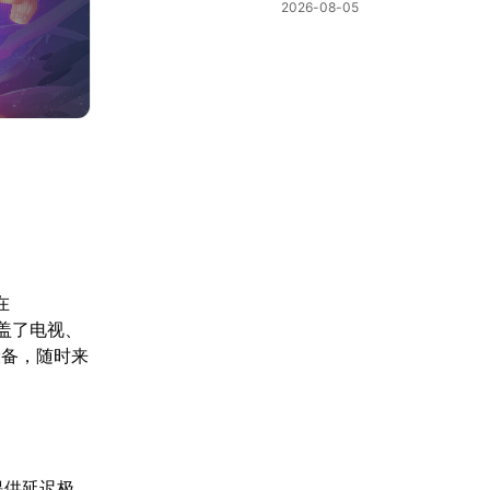
棋新机制
2026-08-05
在
涵盖了电视、
设备，随时来
，提供延迟极