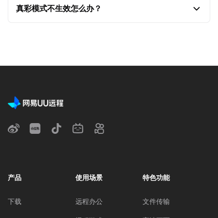
持；
macOS 设备，暂时还不支持“真彩模式”；
真彩模式不生效怎么办？
主控端为 macOS 系统时：部分低版本的系统或者显
2. 若设备、客户端均满足，则是部分设备性能限制，
卡，无法开启真彩模式；
1. 受部分设备性能限制，“原画”与“真彩”无法同时生
导致无法开启“真彩模式”。
主控端为 Andriod 系统时：全部 Andriod 系统设备均
效，可根据自己的需求进行选择；
不支持开启真彩模式，无法找到“真彩”选项。
2. 若是被控端 GPU 负载过高，可能会导致真彩失
效，请把高占用的程序关闭后再重连尝试。
产品
使用场景
特色功能
下载
远程办公
文件传输