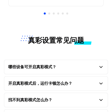
真彩设置常见问题
哪些设备可开启真彩模式？
主控端为 Windows 系统时：被控端显卡为 NVIDIA 均
可支持真彩模式； 如果被控端显卡为 Intel ，需要看
开启真彩模式后，运行卡顿怎么办？
主控能否支持 Intel 的编码，需要保持一致（举例：当
部分设备开启“真彩模式”后，受设备性能影响，会出现
被控是Intel H265，主控是AMD H264，就无法开启
运行卡顿的情况，可以尝试降低画质、帧率来缓解。
找不到真彩模式怎么办？
真彩模式）；被控端显卡为 AMD 则不支持真彩模式；
主控端为 iOS 系统时：目前全部 iOS 系统设备均可支
1. 若控制端使用的 Andriod 设备或部分版本较老的