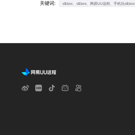
关键词:
s&box、s&box、网易UU远程、手机玩s&box