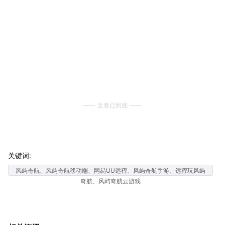
文章已到底
关键词:
风屿奇航、风屿奇航移动端、网易UU远程、风屿奇航手游、远程玩风屿
奇航、风屿奇航云游戏