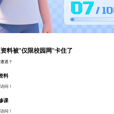
查资料被“仅限校园网”卡住了
否遭遇？
资料
网访问！
修课
网访问！