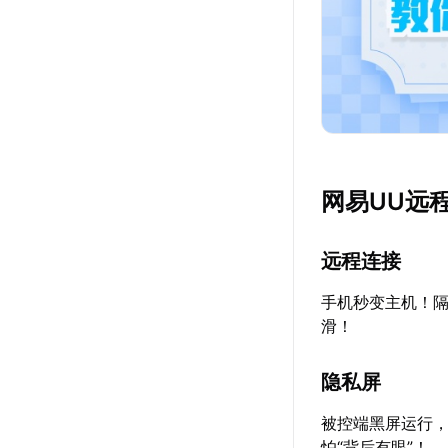
网易UU远
远程连接
手机秒变主机！隔
滑！
隐私屏
被控端黑屏运行
怕“背后有眼”！