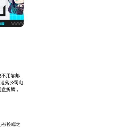
也不用靠邮
件遗落公司电
网盘折腾，
与被控端之