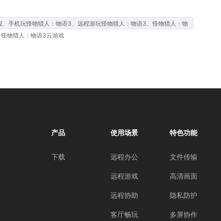
程、手机玩怪物猎人：物语3、远程游玩怪物猎人：物语3、怪物猎人：物
、怪物猎人：物语3云游戏
产品
使用场景
特色功能
下载
远程办公
文件传输
远程游戏
高清画面
远程协助
隐私防护
客厅畅玩
多屏协作