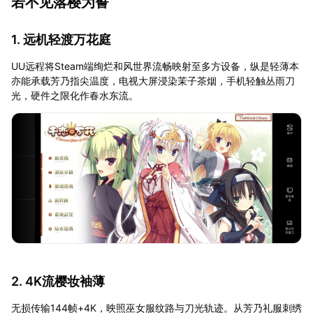
若不见落樱为誓
1. 远机轻渡万花庭
UU远程将Steam端绚烂和风世界流畅映射至多方设备，纵是轻薄本
亦能承载芳乃指尖温度，电视大屏浸染茉子茶烟，手机轻触丛雨刀
光，硬件之限化作春水东流。
2. 4K流樱妆袖薄
无损传输144帧+4K，映照巫女服纹路与刀光轨迹。从芳乃礼服刺绣