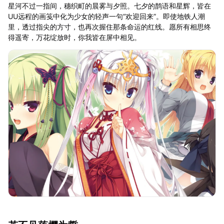
星河不过一指间，穗织町的晨雾与夕照。七夕的鹊语和星辉，皆在
UU远程的画笺中化为少女的轻声一句“欢迎回来”。即使地铁人潮
里，透过指尖的方寸，也再次握住那条命运的红线。愿所有相思终
得遥寄，万花绽放时，你我皆在屏中相见。