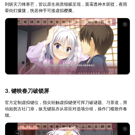
到斩灾刀锋寒芒，皆以原生画质细腻呈现，晨霭透神木斑驳，夜雨
晕街灯朦胧，恍若伸手可接虚拟樱瓣。
3. 键映春刀破锁屏
官方定制虚拟键位，指尖轻触虚拟键便可挥刀破谜题、习茶道，滑
动如抚古社门扉，纵无键鼠亦从容应对选项分歧，操作门槛散作春
烟。