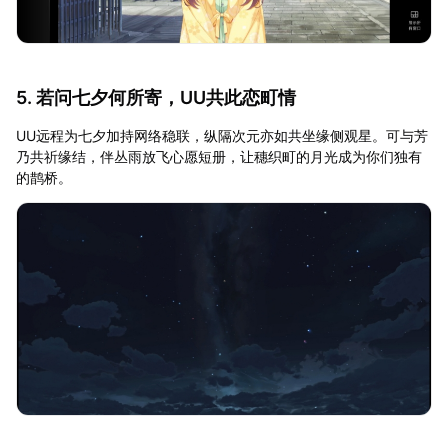
5. 若问七夕何所寄，UU共此恋町情
UU远程为七夕加持网络稳联，纵隔次元亦如共坐缘侧观星。可与芳
乃共祈缘结，伴丛雨放飞心愿短册，让穗织町的月光成为你们独有
的鹊桥。