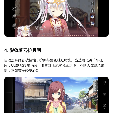
4. 影敛羞云护月明
自动黑屏静音被控端，护你与角色独处时光。当丛雨低诉千年孤
寂，UU默然蔽屏消音，唯留对话流淌私密之境，不惧人窥缱绻屏
影，不闻茉子轻笑心动。