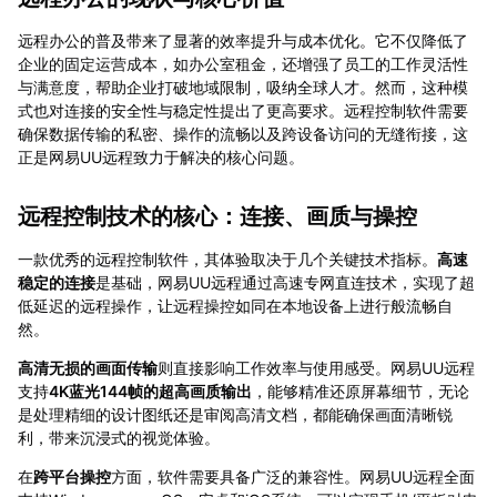
远程办公的普及带来了显著的效率提升与成本优化。它不仅降低了
企业的固定运营成本，如办公室租金，还增强了员工的工作灵活性
与满意度，帮助企业打破地域限制，吸纳全球人才。然而，这种模
式也对连接的安全性与稳定性提出了更高要求。远程控制软件需要
确保数据传输的私密、操作的流畅以及跨设备访问的无缝衔接，这
正是网易UU远程致力于解决的核心问题。
远程控制技术的核心：连接、画质与操控
一款优秀的远程控制软件，其体验取决于几个关键技术指标。
高速
稳定的连接
是基础，网易UU远程通过高速专网直连技术，实现了超
低延迟的远程操作，让远程操控如同在本地设备上进行般流畅自
然。
高清无损的画面传输
则直接影响工作效率与使用感受。网易UU远程
支持
4K蓝光144帧的超高画质输出
，能够精准还原屏幕细节，无论
是处理精细的设计图纸还是审阅高清文档，都能确保画面清晰锐
利，带来沉浸式的视觉体验。
在
跨平台操控
方面，软件需要具备广泛的兼容性。网易UU远程全面