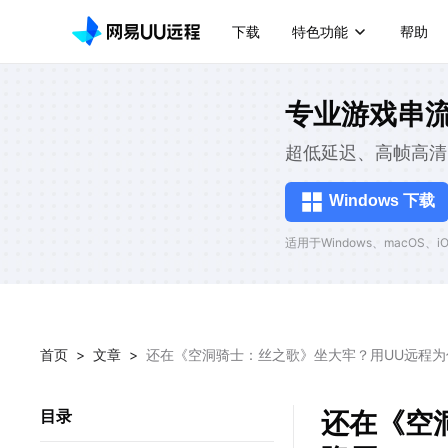
下载
特色功能
帮助
专业游戏串
超低延迟、高帧高清
Windows 下载
适用于Windows、macOS、iOS
首页
>
文章
>
还在《空洞骑士：丝之歌》坐大牢？用UU远程为
还在《空
目录