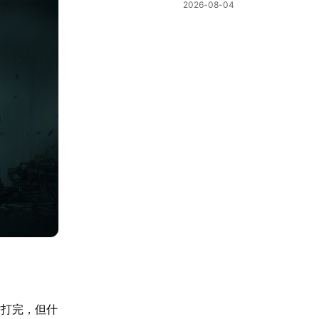
冒险不中断
2026-08-04
时打完，但什