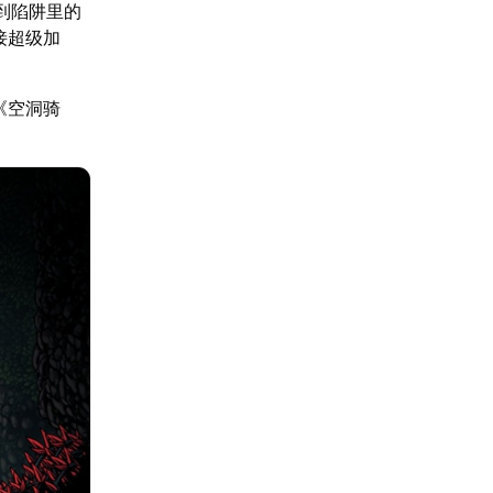
弹到陷阱里的
接超级加
《空洞骑