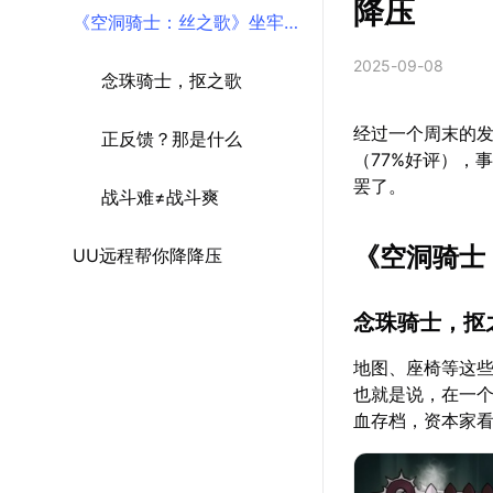
降压
《空洞骑士：丝之歌》坐牢
2025-09-08
盘点
念珠骑士，抠之歌
经过一个周末的发
正反馈？那是什么
（77%好评），
罢了。
战斗难≠战斗爽
《空洞骑士
UU远程帮你降降压
念珠骑士，抠
地图、座椅等这
也就是说，在一
血存档，资本家