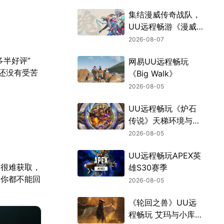
集结漫威传奇战队，
UU远程畅游《漫威
斗魂》
2026-08-07
多半好评”
网易UU远程畅玩
外还没有受苦
《Big Walk》
2026-08-05
UU远程畅玩《炉石
传说》天梯环境与战
棋新机制
2026-08-05
UU远程畅玩APEX英
，很难获取，
雄S30赛季
，你都不能回
2026-08-05
《轮回之兽》UU远
程畅玩 艾玛与小库的