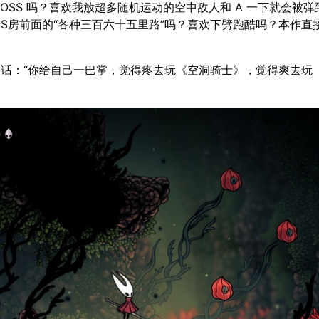
BOSS 吗？喜欢我放超多随机运动的空中敌人和 A 一下就会被
SS房前面的“各种三百六十五里路”吗？喜欢下劈跑酷吗？本作直
。
话：“你给自己一巴掌，觉得疼去玩《空洞骑士》，觉得爽去玩