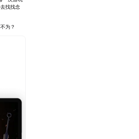
再去找找念
而不为？