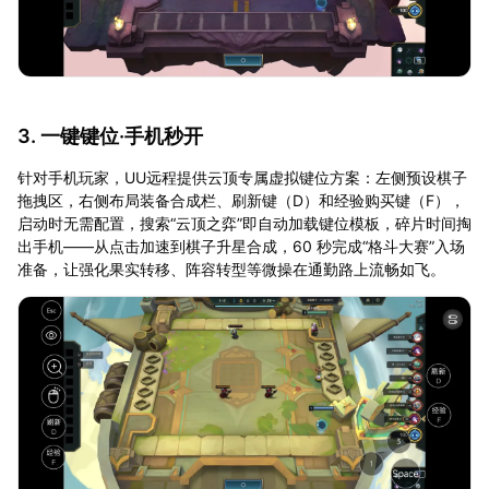
3. 一键键位·手机秒开
针对手机玩家，UU远程提供云顶专属虚拟键位方案：左侧预设棋子
拖拽区，右侧布局装备合成栏、刷新键（D）和经验购买键（F），
启动时无需配置，搜索“云顶之弈”即自动加载键位模板，碎片时间掏
出手机——从点击加速到棋子升星合成，60 秒完成“格斗大赛”入场
准备，让强化果实转移、阵容转型等微操在通勤路上流畅如飞。