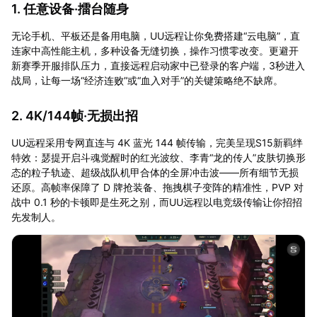
1. 任意设备·擂台随身
无论手机、平板还是备用电脑，UU远程让你免费搭建“云电脑”，直
连家中高性能主机，多种设备无缝切换，操作习惯零改变。更避开
新赛季开服排队压力，直接远程启动家中已登录的客户端，3秒进入
战局，让每一场“经济连败”或“血入对手”的关键策略绝不缺席。
2. 4K/144帧·无损出招
UU远程采用专网直连与 4K 蓝光 144 帧传输，完美呈现S15新羁绊
特效：瑟提开启斗魂觉醒时的红光波纹、李青“龙的传人”皮肤切换形
态的粒子轨迹、超级战队机甲合体的全屏冲击波——所有细节无损
还原。高帧率保障了 D 牌抢装备、拖拽棋子变阵的精准性，PVP 对
战中 0.1 秒的卡顿即是生死之别，而UU远程以电竞级传输让你招招
先发制人。