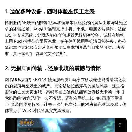
1. 适配多种设备，随时体验巫妖王之怒
怀旧服的“巫妖王的陨落”版本将玩家带回达拉然的魔法尖塔与冰冠堡
垒的冰雪战场。网易UU远程支持手机、平板、电脑多端操作，适配
iOS 与安卓系统，让玩家能在任何场景无缝切换设备。试想在地铁
上用 Pad 指挥公会团灭冰龙，在午休间隙用手机清日常任务，办公
笔记本也能轻松应对从奥杜尔团队副本到冬幕节日常的各类玩法需
求，真正实现“口袋里的艾泽拉斯”。
2. 无损画面传输，还原北境的震撼与情怀
网易UU远程的 4K/144 帧无损画质让玩家在移动端也能看清霜之哀
伤的裂痕与巫妖王的威严。无论是达拉然浮岛的魔法风暴，还是格
雷米的亡灵天灾围城，高帧率画面确保技能释放流畅无卡顿，怀旧
党熟悉的“读条恐惧”一去不复返。还能在手机上以 4K 画质下重温
T7 套装的华丽特效，让每一次与死亡骑士的对决都充满沉浸感，仿
佛置身于 WLK 时代的真实艾泽拉斯。