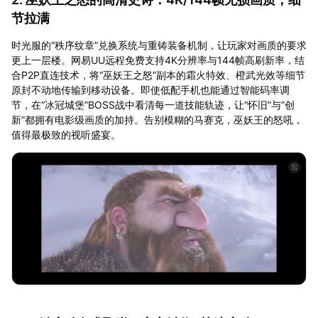
节拉满
时光服的“秩序纹章”兑换系统与重铸装备机制，让玩家对画质的要求
更上一层楼。网易UU远程免费支持4K分辨率与144帧高刷新率，结
合P2P直连技术，将“巫妖王之怒”副本的霜火特效、橙武光效等细节
原封不动地传输到移动设备。即使低配手机也能通过智能码率调
节，在“冰冠城堡”BOSS战中看清每一道技能轨迹，让“怀旧”与“创
新”都拥有电影级画质的加持。告别模糊的马赛克，巫妖王的怒吼，
值得最极致的视听盛宴。