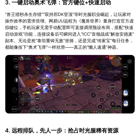
3. 一键启动奥术飞弹：官方键位+快速启动
“兽王猎秒杀生存猎”“双持邪DK登顶”等时光服职业崛起，让玩家对
操作效率的需求倍增。网易UU远程为《魔兽世界》量身打造官方虚
拟键位，手机玩家无需手动配置即可直接调用预设布局，搭配“快速
启动游戏”功能，连接设备后可瞬间进入“ICC”首领战或“解放安德麦”
副本。无论是抢“泰坦重铸无敌”坐骑，还是完成“传家宝”每日任务，
都能像按下“奥术飞弹”一样丝滑——真正的“懒人速通”神器。
4. 远程排队，先人一步：抢占时光服稀有资源