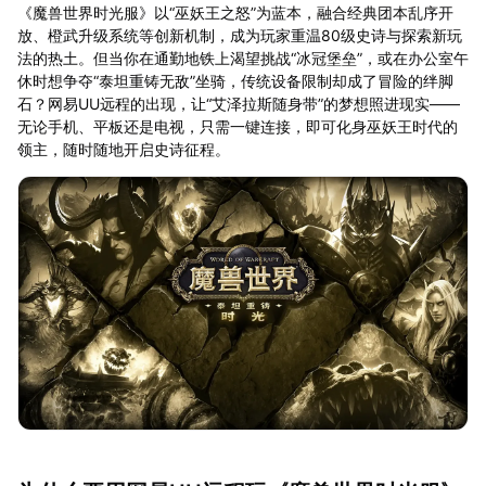
《魔兽世界时光服》以“巫妖王之怒”为蓝本，融合经典团本乱序开
放、橙武升级系统等创新机制，成为玩家重温80级史诗与探索新玩
法的热土。但当你在通勤地铁上渴望挑战“冰冠堡垒”，或在办公室午
休时想争夺“泰坦重铸无敌”坐骑，传统设备限制却成了冒险的绊脚
石？网易UU远程的出现，让“艾泽拉斯随身带”的梦想照进现实——
无论手机、平板还是电视，只需一键连接，即可化身巫妖王时代的
领主，随时随地开启史诗征程。