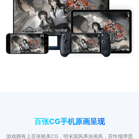
百张CG手机原画呈现
游戏拥有上百张精美CG，明末国风厚涂画风，苏怜烟弹琵