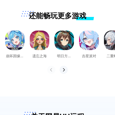
还能畅玩更多游戏
崩坏因缘精
遗忘之海
明日方舟
吉星派对
二重
灵
PC