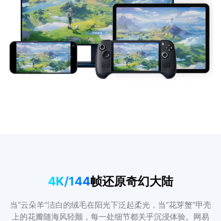
4K/144
帧还原奇幻大陆
当“云朵羊”洁白的绒毛在阳光下泛起柔光，当“花芽蟹”甲壳
上的花瓣随海风轻颤，每一处细节都关乎沉浸体验。网易