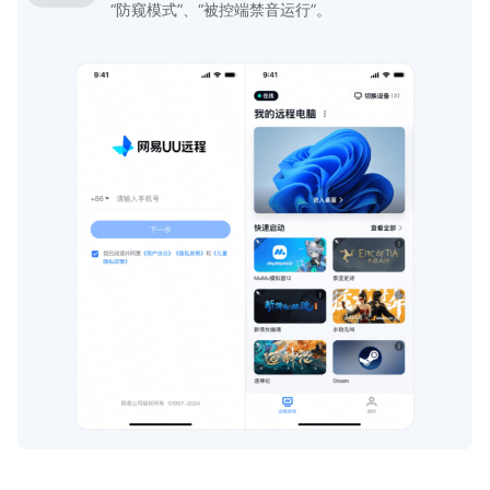
“防窥模式”、“被控端禁音运行”。