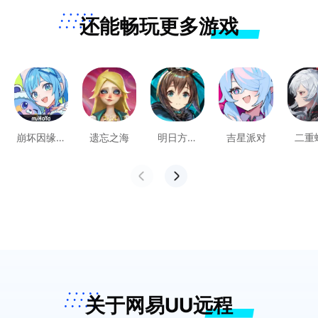
还能畅玩更多游戏
崩坏因缘精
遗忘之海
明日方舟
吉星派对
二重
灵
PC
关于网易UU远程