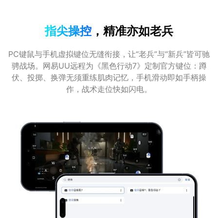
指尖操控
，精准亦如老兵
PC键鼠与手机虚拟键位无缝衔接，让“老兵”与“新兵”皆可驰
骋战场。网易UU远程为《黑色行动7》定制官方键位：蹲
伏、投掷、换弹无须重练肌肉记忆，手机滑动即如手柄操
作，战术走位快如闪电。