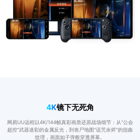
4K
镜下无死角
网易UU远程以4K/144帧真彩画质还原战场细节：从“公会
超控”武器迷彩的金属反光，到丧尸地图“诅咒余烬”的扭曲
纹理，画面如子弹般穿透屏幕。