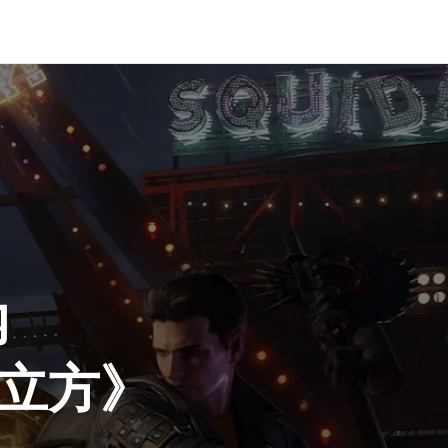
内
世立方》