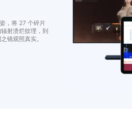
姿，将 27 个碎片
的辐射溃烂纹理，到
判之镜观照真实。