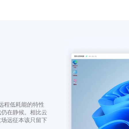
远程低耗能的特性
戏仍在静候。相比云
这场远征本该只留下