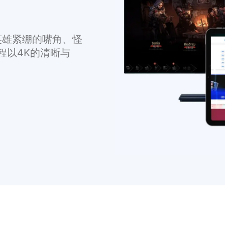
英雄紧绷的嘴角、怪
程以4K的清晰与