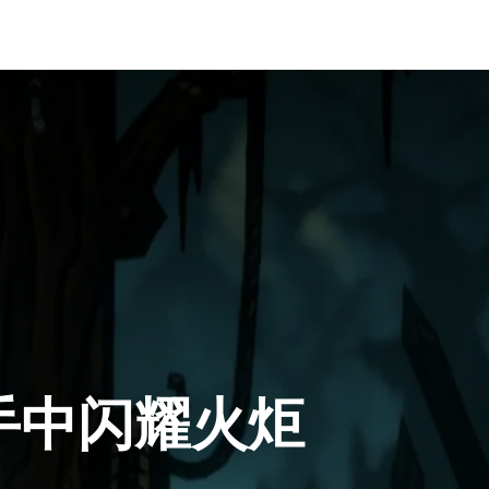
手中闪耀火炬