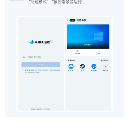
“防窥模式”、“被控端禁音运行”。