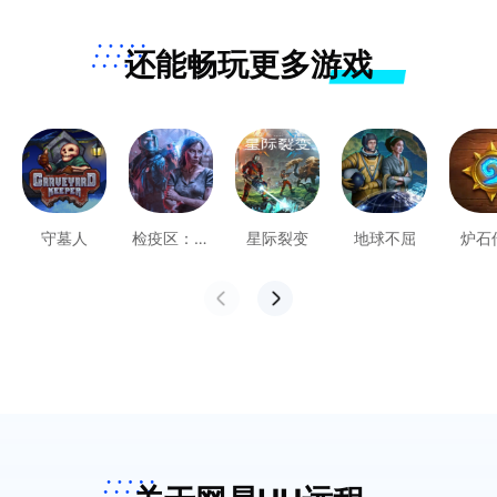
还能畅玩更多游戏
守墓人
检疫区：最
星际裂变
地球不屈
炉石
后一站