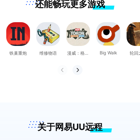
还能畅玩更多游戏
Big Walk
铁巢重炮
维修物语
漫威：格斗
轮回
之魂
关于网易UU远程