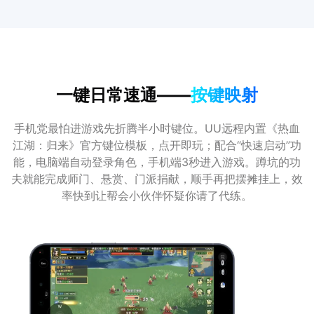
一键日常速通——
按键映射
手机党最怕进游戏先折腾半小时键位。UU远程内置《热血
江湖：归来》官方键位模板，点开即玩；配合“快速启动”功
能，电脑端自动登录角色，手机端3秒进入游戏。蹲坑的功
夫就能完成师门、悬赏、门派捐献，顺手再把摆摊挂上，效
率快到让帮会小伙伴怀疑你请了代练。