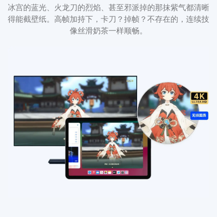
冰宫的蓝光、火龙刀的烈焰、甚至邪派掉的那抹紫气都清晰
得能截壁纸。高帧加持下，卡刀？掉帧？不存在的，连续技
像丝滑奶茶一样顺畅。