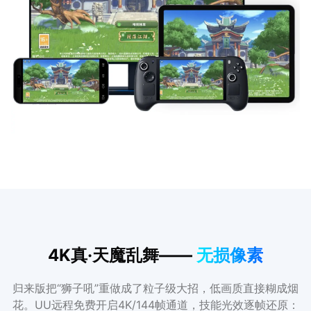
4K真·天魔乱舞——
无损像素
归来版把“狮子吼”重做成了粒子级大招，低画质直接糊成烟
花。UU远程免费开启4K/144帧通道，技能光效逐帧还原：