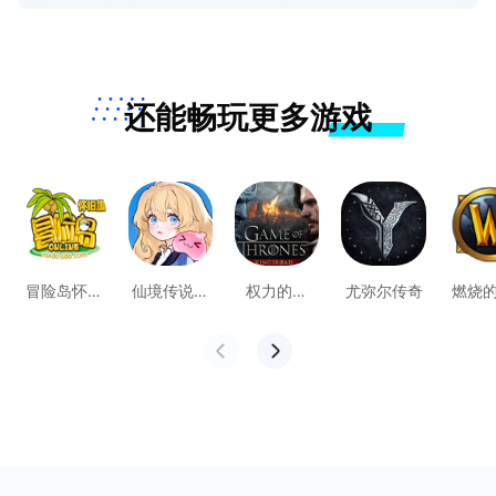
还能畅玩更多游戏
冒险岛怀旧
仙境传说：
权力的游
尤弥尔传奇
燃烧
服
守护永恒的
戏：国王大
周
爱2
道