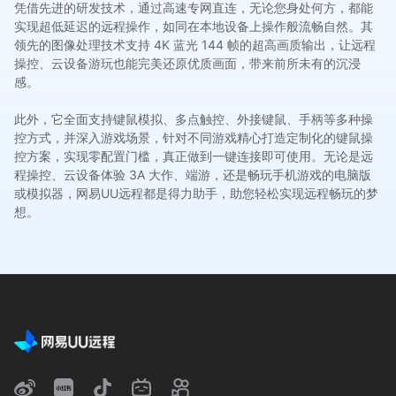
凭借先进的研发技术，通过高速专网直连，无论您身处何方，都能
实现超低延迟的远程操作，如同在本地设备上操作般流畅自然。其
领先的图像处理技术支持 4K 蓝光 144 帧的超高画质输出，让远程
操控、云设备游玩也能完美还原优质画面，带来前所未有的沉浸
感。
此外，它全面支持键鼠模拟、多点触控、外接键鼠、手柄等多种操
控方式，并深入游戏场景，针对不同游戏精心打造定制化的键鼠操
控方案，实现零配置门槛，真正做到一键连接即可使用。无论是远
程操控、云设备体验 3A 大作、端游，还是畅玩手机游戏的电脑版
或模拟器，网易UU远程都是得力助手，助您轻松实现远程畅玩的梦
想。