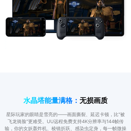
水晶塔能量满格：
无损画质
星际玩家的眼睛是雪亮的——画面撕裂、延迟卡顿，比"被
飞龙骑脸"更难受。UU远程免费支持4K分辨率与144帧传
输，你的女妖轰炸机、棱镜折跃、感染虫定身，每一帧微操