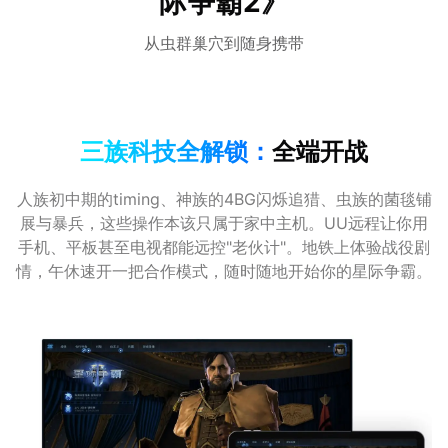
际争霸2》
从虫群巢穴到随身携带
三族科技全解锁：
全端开战
人族初中期的timing、神族的4BG闪烁追猎、虫族的菌毯铺
展与暴兵，这些操作本该只属于家中主机。UU远程让你用
手机、平板甚至电视都能远控"老伙计"。地铁上体验战役剧
情，午休速开一把合作模式，随时随地开始你的星际争霸。