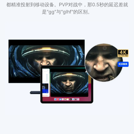
都精准投射到移动设备。PVP对战中，那0.5秒的延迟差就
是"gg"与"glhf"的区别。