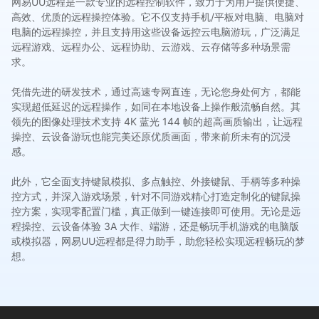
网易UU远程是一款专业的远程控制软件，致力于为用户提供便捷、
高效、优质的远程操控体验。它不仅支持手机/平板对电脑、电脑对
电脑的远程操控，并且支持用这些设备远控云电脑游玩，广泛满足
远程游戏、远程办公、远程协助、云游戏、云存储等多种场景需
求。
凭借先进的研发技术，通过高速专网直连，无论您身处何方，都能
实现超低延迟的远程操作，如同在本地设备上操作般流畅自然。其
领先的图像处理技术支持 4K 蓝光 144 帧的超高画质输出，让远程
操控、云设备游玩也能完美还原优质画面，带来前所未有的沉浸
感。
此外，它全面支持键鼠模拟、多点触控、外接键鼠、手柄等多种操
控方式，并深入游戏场景，针对不同游戏精心打造定制化的键鼠操
控方案，实现零配置门槛，真正做到一键连接即可使用。无论是远
程操控、云设备体验 3A 大作、端游，还是畅玩手机游戏的电脑版
或模拟器，网易UU远程都是得力助手，助您轻松实现远程畅玩的梦
想。