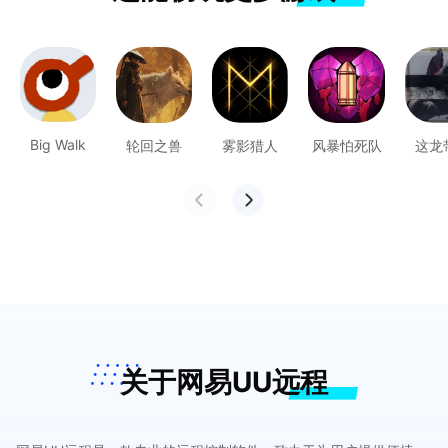
Big Walk
轮回之兽
雾影猎人
风暴怕死队
这龙
关于网易UU远程