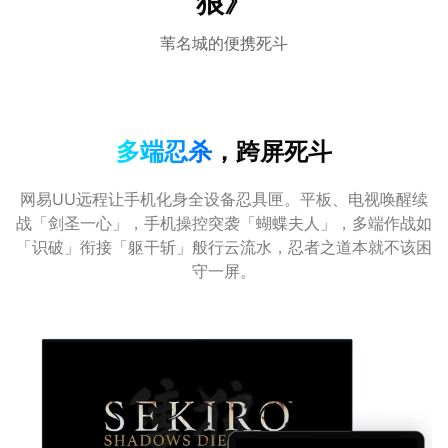
狼》
苇名城的便携死斗
多端忍杀
，跨屏死斗
网易UU远程让手机化身全设备忍具匣。平板、电视唤醒续
战「剑圣一心」，手机操控突袭「蝴蝶夫人」，多端作战如
「识破」衔接「躯干斩」般行云流水，忍者之道本就不该困
守一屏。