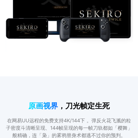
原画视界
，刀光帧定生死
在网易UU远程的免费支持4K/144下 。弹反火花飞溅的粒
子密度斗清晰呈现、144帧呈现的每一帧刀轨都如「樱舞」
般精确，连「枭」的雾鸦替身术都逃不过你的预判。