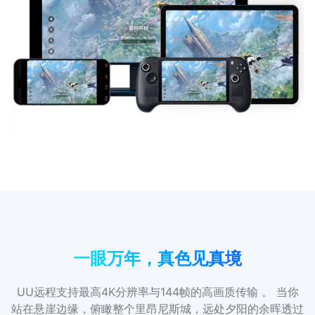
一眼万年，真色见真境
UU远程支持最高4K分辨率与144帧的高画质传输 。 当你
站在悬崖边缘，俯瞰整个里昂尼斯城，远处夕阳的余晖透过