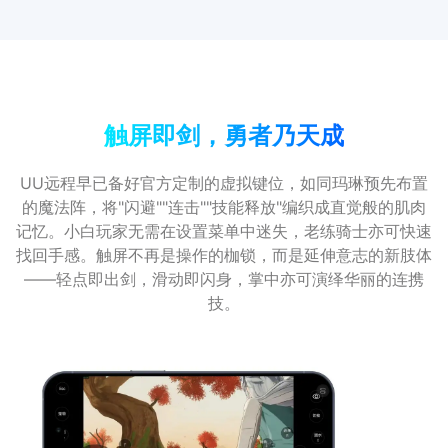
触屏即剑，勇者乃天成
UU远程早已备好官方定制的虚拟键位，如同玛琳预先布置
的魔法阵，将"闪避""连击""技能释放"编织成直觉般的肌肉
记忆。小白玩家无需在设置菜单中迷失，老练骑士亦可快速
找回手感。触屏不再是操作的枷锁，而是延伸意志的新肢体
——轻点即出剑，滑动即闪身，掌中亦可演绎华丽的连携
技。