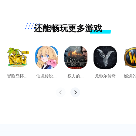
还能畅玩更多游戏
冒险岛怀旧
仙境传说：
权力的游
尤弥尔传奇
燃烧
服
守护永恒的
戏：国王大
周
爱2
道