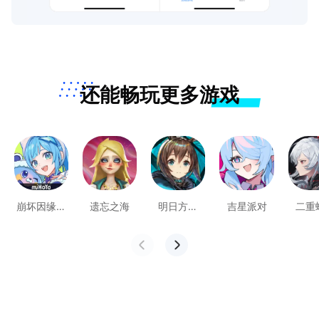
还能畅玩更多游戏
崩坏因缘精
遗忘之海
明日方舟
吉星派对
二重
灵
PC