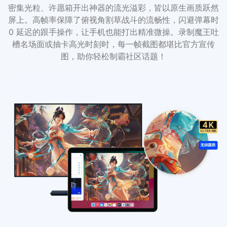
密集光粒、许愿箱开出神器的流光溢彩，皆以原生画质跃然
屏上。高帧率保障了俯视角割草战斗的流畅性，闪避弹幕时
0 延迟的跟手操作，让手机也能打出精准微操。录制魔王吐
槽名场面或抽卡高光时刻时，每一帧截图都堪比官方宣传
图，助你轻松制霸社区话题！