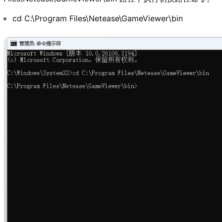
cd C:\Program Files\Netease\GameViewer\bin