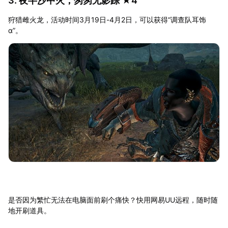
3. 夜半沙中火，匆匆无影踪 ★4
狩猎雌火龙，活动时间3月19日-4月2日，可以获得“调查队耳饰
α”。
是否因为繁忙无法在电脑面前刷个痛快？快用网易UU远程，随时随
地开刷道具。