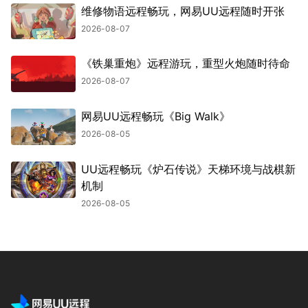
维修物语远程畅玩，网易UU远程随时开张
2026-08-07
《铁巢重炮》远程游玩，重型火炮随时待命
2026-08-07
网易UU远程畅玩《Big Walk》
2026-08-05
UU远程畅玩《炉石传说》天梯环境与战棋新
机制
2026-08-05