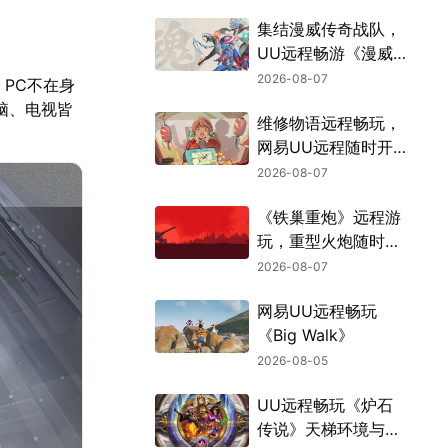
集结漫威传奇战队，
UU远程畅游《漫威
斗魂》
2026-08-07
PC不在身
脑、电视皆
维修物语远程畅玩，
网易UU远程随时开
张
2026-08-07
《铁巢重炮》远程游
玩，重型火炮随时待
命
2026-08-07
网易UU远程畅玩
《Big Walk》
2026-08-05
UU远程畅玩《炉石
传说》天梯环境与战