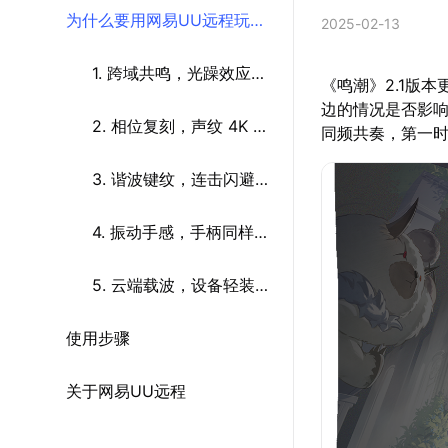
为什么要用网易UU远程玩
2025-02-13
《鸣潮》
1. 跨域共鸣，光躁效应穿
《鸣潮》2.1版
边的情况是否影响
透次元壁
2. 相位复刻，声纹 4K 流
同频共奏，第一时间
畅流转
3. 谐波键纹，连击闪避自
成频率
4. 振动手感，手柄同样兼
容
5. 云端载波，设备轻装启
使用步骤
动
关于网易UU远程