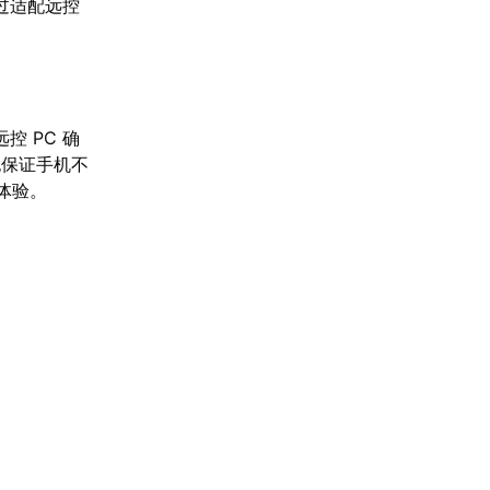
过适配远控
 PC 确
也保证手机不
戏体验。