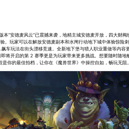
.1 版本“安德麦风云”已震撼来袭，地精主城安德麦开放，四大财
体验。玩家可以在解放安德麦副本和水闸行动地下城中体验惊险
I.V.E.飙车玩法在街头漂移竞速。全新地下堡与猎人职业重做等内
6 日即将开启的第 2 赛季更是为玩家带来更多挑战。想要随时随
程是你的最佳拍档，让你在《魔兽世界》中操控自如，畅玩无阻