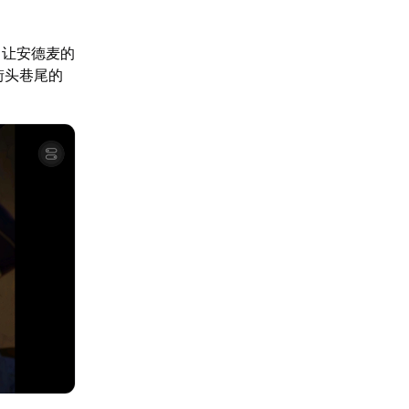
，让安德麦的
街头巷尾的