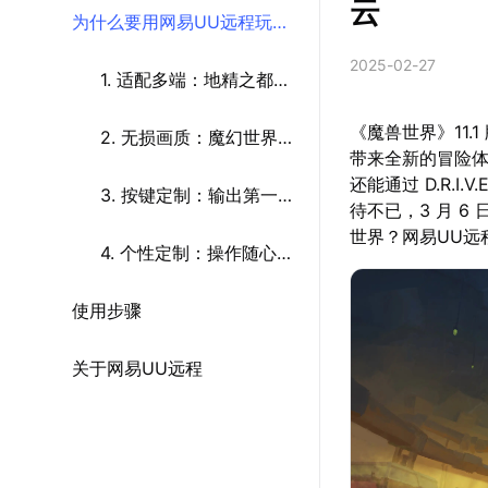
云
为什么要用网易UU远程玩
2025-02-27
《魔兽世界》
1. 适配多端：地精之都任
《魔兽世界》11
驰骋
2. 无损画质：魔幻世界高
带来全新的冒险
还能通过 D.R.
清尽显
3. 按键定制：输出第一超
待不已，3 月 
世界？网易UU远
轻松
4. 个性定制：操作随心更
使用步骤
自在
关于网易UU远程