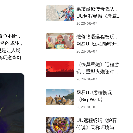
集结漫威传奇战队，
UU远程畅游《漫威
斗魂》
2026-08-07
阀纷争不断，
维修物语远程畅玩，
刺激的战斗，
网易UU远程随时开
容更是让人期
张
2026-08-07
地畅玩这奇幻
《铁巢重炮》远程游
。
玩，重型火炮随时待
命
2026-08-07
网易UU远程畅玩
《Big Walk》
2026-08-05
UU远程畅玩《炉石
传说》天梯环境与战